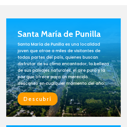
Santa María de Punilla
Santa María de Punilla es una localidad
joven que atrae a miles de visitantes de
todas partes del país, quienes buscan
disfrutar de su clima encantador, la belleza
de sus paisajes naturales, el aire puro y la
paz que ofrece para un merecido
descanso en cualquier momento del año.
Descubrí