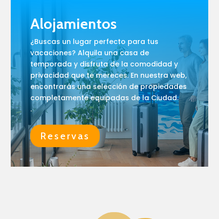
Alojamientos
¿Buscas un lugar perfecto para tus
vacaciones? Alquila una casa de
temporada y disfruta de la comodidad y
privacidad que te mereces. En nuestra web,
encontrarás una selección de propiedades
completamente equipadas de la Ciudad.
.
Reservas